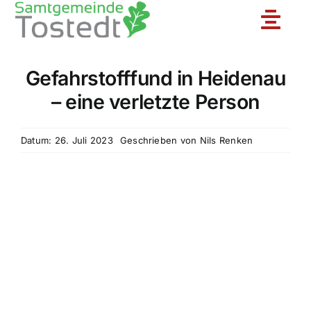
Zum
Toggle
Inhalt
springen
Naviga
Gefahrstofffund in Heidenau
Unsere Feuerwehr
– eine verletzte Person
Ortsfeuerwehren
Datum: 26. Juli 2023
Geschrieben von
Nils Renken
Jugendfeuerwehr
Aktuelles
Einsatzberichte