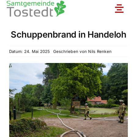
Zum
Toggle
Inhalt
springen
Naviga
Schuppenbrand in Handeloh
Unsere Feuerwehr
Datum: 24. Mai 2025
Geschrieben von
Nils Renken
Ortsfeuerwehren
Jugendfeuerwehr
Aktuelles
Einsatzberichte