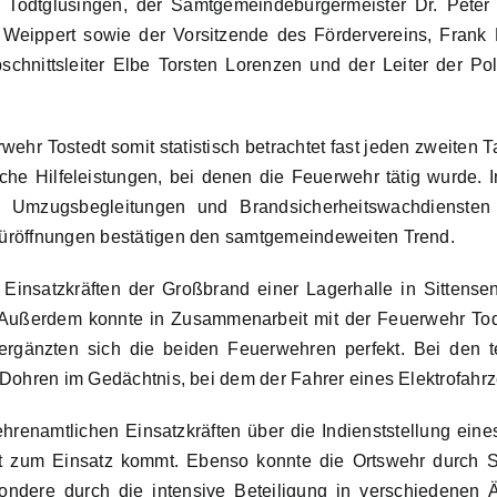
Todtglüsingen, der Samtgemeindebürgermeister Dr. Peter
 Weippert sowie der Vorsitzende des Fördervereins, Frank M
chnittsleiter Elbe Torsten Lorenzen und der Leiter der Poli
wehr Tostedt somit statistisch betrachtet fast jeden zweiten 
ische Hilfeleistungen, bei denen die Feuerwehr tätig wurde.
 Umzugsbegleitungen und Brandsicherheitswachdiensten
ltüröffnungen bestätigen den samtgemeindeweiten Trend.
Einsatzkräften der Großbrand einer Lagerhalle in Sittensen
. Außerdem konnte in Zusammenarbeit mit der Feuerwehr Tod
ergänzten sich die beiden Feuerwehren perfekt. Bei den t
n Dohren im Gedächtnis, bei dem der Fahrer eines Elektrofahrz
hrenamtlichen Einsatzkräften über die Indienststellung ein
 zum Einsatz kommt. Ebenso konnte die Ortswehr durch 
sondere durch die intensive Beteiligung in verschiedenen