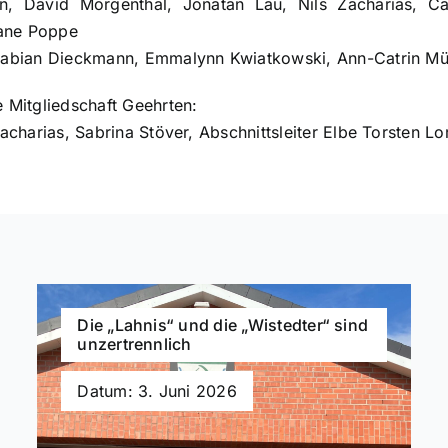
in, David Morgenthal, Jonatan Lau, Nils Zacharias, Cat
iane Poppe
, Fabian Dieckmann, Emmalynn Kwiatkowski, Ann-Catrin Mü
e Mitgliedschaft Geehrten:
 Zacharias, Sabrina Stöver, Abschnittsleiter Elbe Torsten L
Die „Lahnis“ und die „Wistedter“ sind
unzertrennlich
Datum: 3. Juni 2026