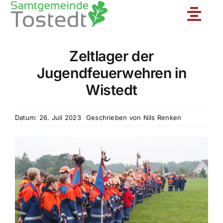
Zum
Toggle
Inhalt
springen
Naviga
Zeltlager der
Unsere Feuerwehr
Jugendfeuerwehren in
Wistedt
Ortsfeuerwehren
Datum: 26. Juli 2023
Geschrieben von
Nils Renken
Jugendfeuerwehr
Aktuelles
Einsatzberichte