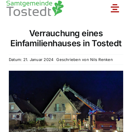
Zum
Toggle
Inhalt
springen
Naviga
Verrauchung eines
Unsere Feuerwehr
Einfamilienhauses in Tostedt
Ortsfeuerwehren
Datum: 21. Januar 2024
Geschrieben von
Nils Renken
Jugendfeuerwehr
Aktuelles
Einsatzberichte