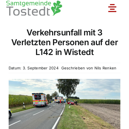
Zum
Toggle
Inhalt
springen
Naviga
Verkehrsunfall mit 3
Unsere Feuerwehr
Verletzten Personen auf der
L142 in Wistedt
Ortsfeuerwehren
Datum: 3. September 2024
Geschrieben von
Nils Renken
Jugendfeuerwehr
Aktuelles
Einsatzberichte