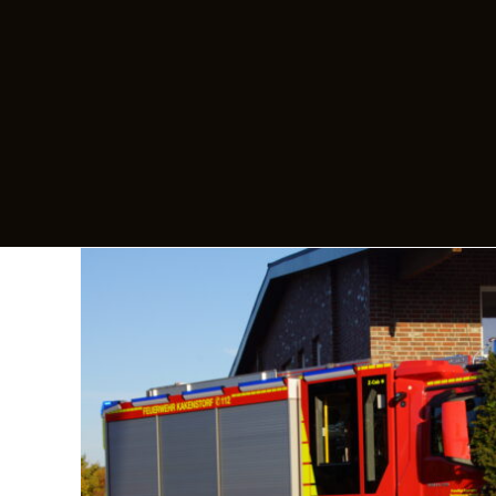
es
 10