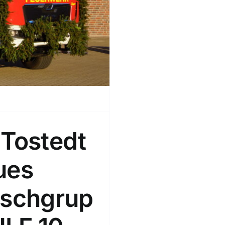
Tostedt
ues
öschgrup