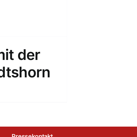
it der
odtshorn
Pressekontakt