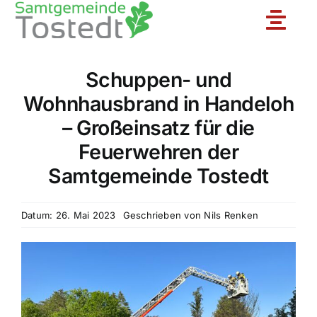
Zum
Toggle
Inhalt
springen
Naviga
Schuppen- und
Unsere Feuerwehr
Wohnhausbrand in Handeloh
– Großeinsatz für die
Ortsfeuerwehren
Feuerwehren der
Samtgemeinde Tostedt
Jugendfeuerwehr
Datum: 26. Mai 2023
Geschrieben von
Nils Renken
Aktuelles
Einsatzberichte