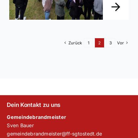
Zurück
1
2
3
Vor
Dein Kontakt zu uns
Gemeindebrandmeister
Sven Bauer
gemeindebrandmeister@ff-sgtostedt.de