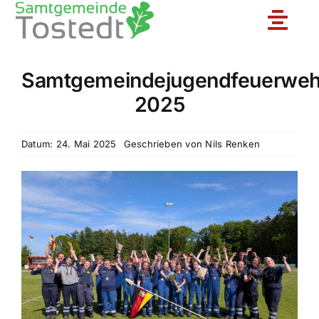
Zum
Toggle
Inhalt
springen
Naviga
Samtgemeindejugendfeuerweh
Unsere Feuerwehr
2025
Ortsfeuerwehren
Datum: 24. Mai 2025
Geschrieben von
Nils Renken
Jugendfeuerwehr
Aktuelles
Einsatzberichte