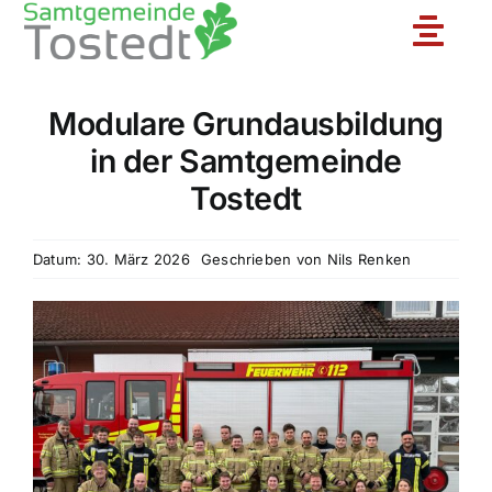
Zum
Toggle
Inhalt
springen
Naviga
Modulare Grundausbildung
Unsere Feuerwehr
in der Samtgemeinde
Tostedt
Ortsfeuerwehren
Datum: 30. März 2026
Geschrieben von
Nils Renken
Jugendfeuerwehr
Aktuelles
Einsatzberichte