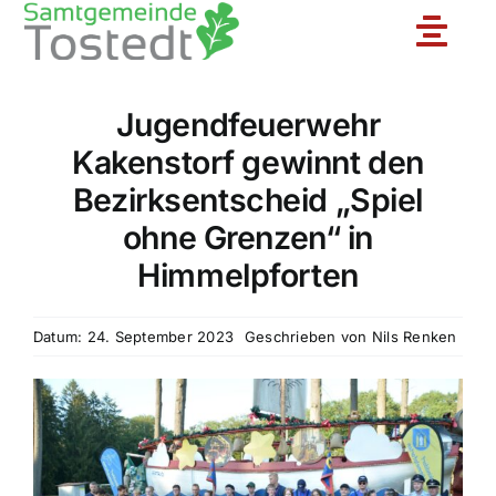
Zum
Toggle
Inhalt
springen
Naviga
Jugendfeuerwehr
Unsere Feuerwehr
Kakenstorf gewinnt den
Bezirksentscheid „Spiel
Ortsfeuerwehren
ohne Grenzen“ in
Himmelpforten
Jugendfeuerwehr
Datum: 24. September 2023
Geschrieben von
Nils Renken
Aktuelles
Einsatzberichte