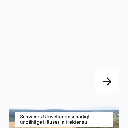
Schweres Unwetter beschädigt
unzählige Häuser in Heidenau