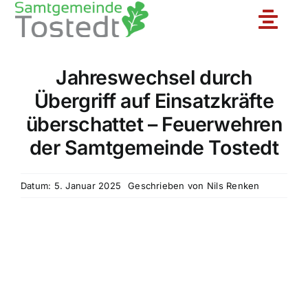
Zum
Toggle
Inhalt
springen
Naviga
Jahreswechsel durch
Unsere Feuerwehr
Übergriff auf Einsatzkräfte
überschattet – Feuerwehren
Ortsfeuerwehren
der Samtgemeinde Tostedt
Jugendfeuerwehr
Datum: 5. Januar 2025
Geschrieben von
Nils Renken
Aktuelles
Einsatzberichte