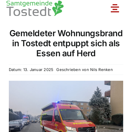
Zum
Toggle
Inhalt
springen
Naviga
Gemeldeter Wohnungsbrand
Unsere Feuerwehr
in Tostedt entpuppt sich als
Essen auf Herd
Ortsfeuerwehren
Datum: 13. Januar 2025
Geschrieben von
Nils Renken
Jugendfeuerwehr
Aktuelles
Einsatzberichte