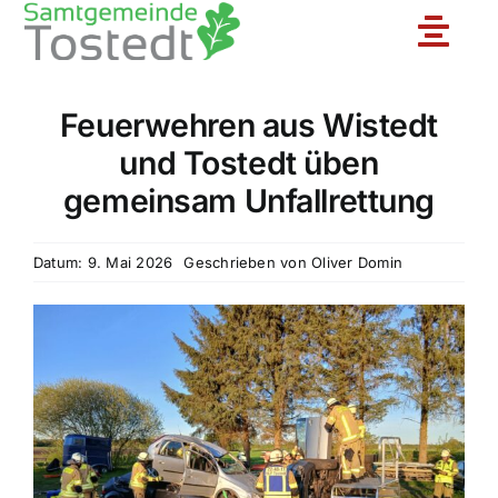
Zum
Toggle
Inhalt
springen
Naviga
Feuerwehren aus Wistedt
Unsere Feuerwehr
und Tostedt üben
gemeinsam Unfallrettung
Ortsfeuerwehren
Datum: 9. Mai 2026
Geschrieben von
Oliver Domin
Jugendfeuerwehr
Aktuelles
Einsatzberichte