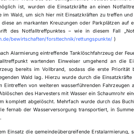
glich ist, wurden die Einsatzkräfte an einen Notfalltre
e im Wald, um sich hier mit Einsatzkräften zu treffen und 
d diese an markanten Kreuzungen oder Parkplätzen auf e
ift des Notfalltreffpunktes – wie in diesem Fall „Notf
.de/bewirtschaften/forsttechnik/rettungspunkte/
)
ach Alarmierung eintreffende Tanklöschfahrzeug der Fe
alltreffpunkt wartenden Einweiser umgehend an die Ein
rzeug bereits im Vollbrand, sodass die erste Priorität
egenden Wald lag. Hierzu wurde durch die Einsatzkräfte 
im Eintreffen von weiteren wasserführenden Fahrzeugen 
blöschen des Harvesters mit Wasser ein Schaumrohr ein
aum komplett abgelöscht. Mehrfach wurde durch das Buch
lle fernab der Wasserversorgung transportiert, in Summ
.
sem Einsatz die gemeindeübergreifende Erstalarmierung, s