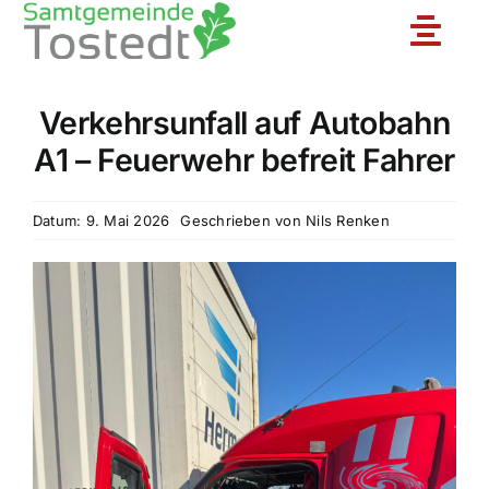
Zum
Toggle
Inhalt
springen
Naviga
Verkehrsunfall auf Autobahn
Unsere Feuerwehr
A1 – Feuerwehr befreit Fahrer
Ortsfeuerwehren
Datum: 9. Mai 2026
Geschrieben von
Nils Renken
Jugendfeuerwehr
Aktuelles
Einsatzberichte