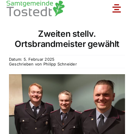
Zum
Toggle
Inhalt
springen
Naviga
Zweiten stellv.
Unsere Feuerwehr
Ortsbrandmeister gewählt
Ortsfeuerwehren
Datum: 5. Februar 2025
Geschrieben von
Philipp Schneider
Jugendfeuerwehr
Aktuelles
Einsatzberichte