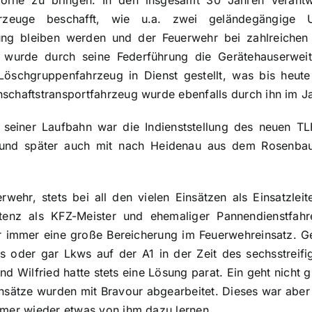
rzeuge beschafft, wie u.a. zwei geländegängige 
rung bleiben werden und der Feuerwehr bei zahlreichen
 wurde durch seine Federführung die Gerätehauserwei
öschgruppenfahrzeug in Dienst gestellt, was bis heute
nschaftstransportfahrzeug wurde ebenfalls durch ihn im J
 seiner Laufbahn war die Indienststellung des neuen TL
 und später auch mit nach Heidenau aus dem Rosenba
wehr, stets bei all den vielen Einsätzen als Einsatzleit
tenz als KFZ-Meister und ehemaliger Pannendienstfah
 immer eine große Bereicherung im Feuerwehreinsatz. G
s oder gar Lkws auf der A1 in der Zeit des sechsstrei
nd Wilfried hatte stets eine Lösung parat. Ein geht nicht g
insätze wurden mit Bravour abgearbeitet. Dieses war aber
immer wieder etwas von ihm dazu lernen.