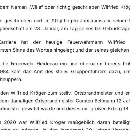
 dem Namen „Willa“ oder richtig geschrieben Wilfried Krög
e geschrieben und im 90 jährigen Jubiläumsjahr seiner 
tgliedschaft am 28. Januar, am Tag seines 67. Geburtsta
Karriere hat der heutige Feuerwehrmann Wilfried 
sten Sinne des Wortes hingelegt und der seines gleichen 
n die Feuerwehr Heidenau ein und übernahm bereits früh
 1984 kam das Amt des stellv. Gruppenführers dazu, um 
chnuppern.
en Wilfried Kröger zum stellv. Ortsbrandmeister und er 
m damaligen Ortsbrandmeister Carsten Bellmann 12 Jahre
meister gewählt wurde und dieses mit großen Erfolg 18 J
s 2020 war Wilfried Kröger maßgeblich daran beteilig
orne zu bringen. In den insgesamt 30 Jahren Verantw