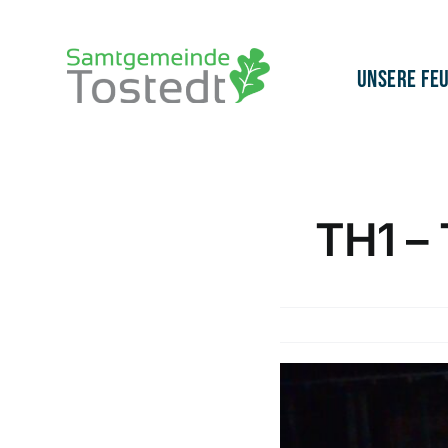
Zum
Inhalt
springen
Unsere Fe
TH1 – 