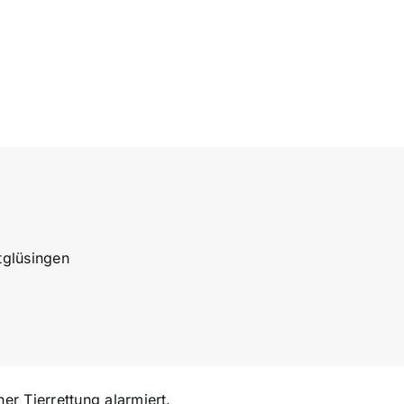
tglüsingen
r Tierrettung alarmiert.