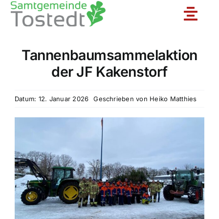
Zum
Toggle
Inhalt
springen
Naviga
Tannenbaumsammelaktion
Unsere Feuerwehr
der JF Kakenstorf
Ortsfeuerwehren
Datum: 12. Januar 2026
Geschrieben von
Heiko Matthies
Jugendfeuerwehr
Aktuelles
Einsatzberichte