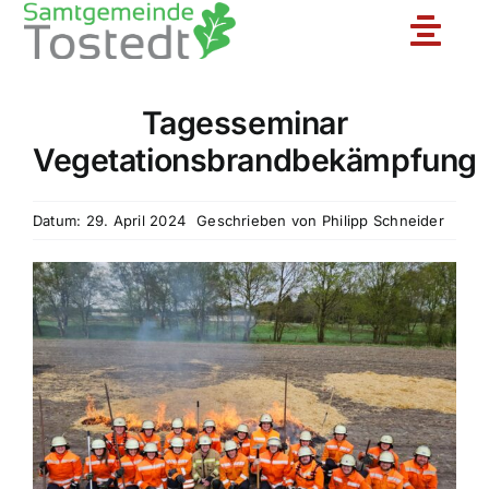
Zum
Toggle
Inhalt
springen
Naviga
Tagesseminar
Unsere Feuerwehr
Vegetationsbrandbekämpfung
Ortsfeuerwehren
Datum: 29. April 2024
Geschrieben von
Philipp Schneider
Jugendfeuerwehr
Aktuelles
Einsatzberichte