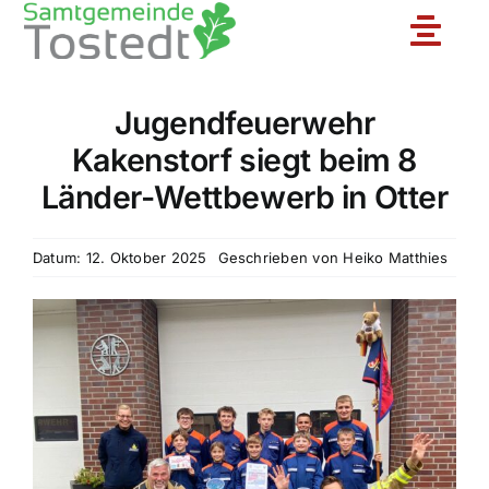
Zum
Toggle
Inhalt
springen
Naviga
Jugendfeuerwehr
Unsere Feuerwehr
Kakenstorf siegt beim 8
Länder-Wettbewerb in Otter
Ortsfeuerwehren
Datum: 12. Oktober 2025
Geschrieben von
Heiko Matthies
Jugendfeuerwehr
Aktuelles
Einsatzberichte