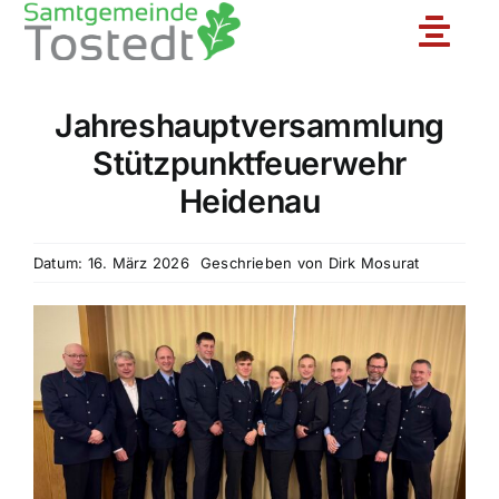
Zum
Toggle
Inhalt
springen
Naviga
Jahreshauptversammlung
Unsere Feuerwehr
Stützpunktfeuerwehr
Heidenau
Ortsfeuerwehren
Datum: 16. März 2026
Geschrieben von
Dirk Mosurat
Jugendfeuerwehr
Aktuelles
Einsatzberichte