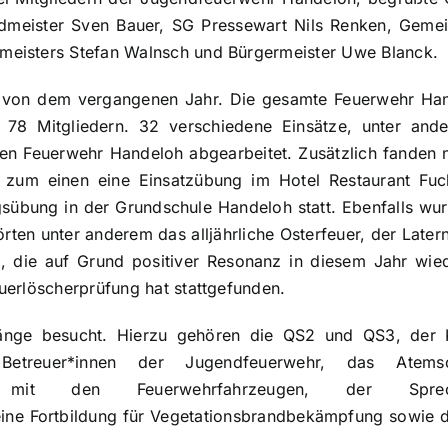
meister Sven Bauer, SG Pressewart Nils Renken, Gemein
eisters Stefan Walnsch und Bürgermeister Uwe Blanck.
e von dem vergangenen Jahr. Die gesamte Feuerwehr H
 78 Mitgliedern. 32 verschiedene Einsätze, unter and
gen Feuerwehr Handeloh abgearbeitet. Zusätzlich fanden
n zum einen eine Einsatzübung im Hotel Restaurant Fu
sübung in der Grundschule Handeloh statt. Ebenfalls wur
rten unter anderem das alljährliche Osterfeuer, der Late
on, die auf Grund positiver Resonanz in diesem Jahr wie
uerlöscherprüfung hat stattgefunden.
änge besucht. Hierzu gehören die QS2 und QS3, der K
 Betreuer*innen der Jugendfeuerwehr, das Atemschu
ning mit den Feuerwehrfahrzeugen, der Sprec
ine Fortbildung für Vegetationsbrandbekämpfung sowie d