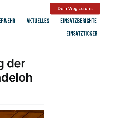
Dein Weg zu uns
erwehr
Aktuelles
Einsatzberichte
Einsatzticker
 der
ndeloh