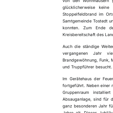
von den Wohnhäusern g
glücklicherweise kein
Stoppelfeldbrand im Ort
Samtgemeinde Tostedt un
konnten. Zum Ende de
Kreisbereitschaft des Lan
Auch die ständige Weit
vergangenen Jahr vie
Brandgewöhnung, Funk, Ma
und Truppführer besucht.
Im Gerätehaus der Feue
fortgeführt. Neben einer
Gruppenraum installie
Absauganlage, sind für 
ganz besonderen Jahr f
Jahre alt. Dieses Jubi