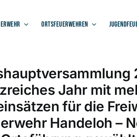
uerwehr
Ortsfeuerwehren
Jugendfeu
shauptversammlung 
tzreiches Jahr mit me
insätzen für die Freiw
erwehr Handeloh – 