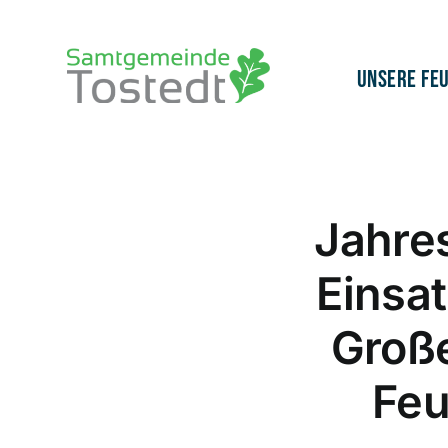
Zum
Inhalt
springen
Unsere Fe
Jahre
Einsa
Große
Feu