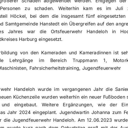
rößerer Schaden abgewendet werden. Entgegen der
e Personen zu schaden. Weiterhin kam es im Juli
steil Höckel, bei dem die insgesamt fünf eingesetzten
d Samtgemeinde Hanstedt ein Übergreifen auf den angr
s Jahres war die Ortsfeuerwehr Handeloh in H
dkreises Harburg eingesetzt.
erbildung von den Kameraden und Kameradinnen ist seh
le Lehrgänge im Bereich Truppmann 1, Motorke
schinisten, Fahrsicherheitstraining, Jugendfeuerwehr
rwehr Handeloh wurde im vergangenen Jahr die Sanie
 neuen Küchenzeile wurden weiterhin ein neuer Fußboden
rt und eingebaut. Weitere Ergänzungen, wie der Ein
das Jahr 2024 eingeplant. Jugendwartin Johanna zum Fe
ür die Jugendfeuerwehr Handeloh. Am 12.06.2023 wurde
läum wurde kurz nach dem Geburtstag groß mit der Aus