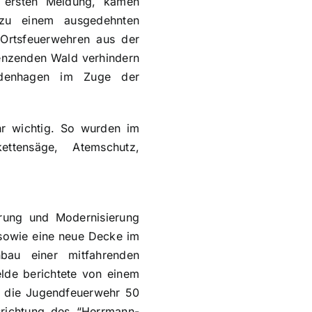
 ersten Meldung, kamen
 zu einem ausgedehnten
 Ortsfeuerwehren aus der
enzenden Wald verhindern
odenhagen im Zuge der
r wichtig. So wurden im
ttensäge, Atemschutz,
rung und Modernisierung
 sowie eine neue Decke im
bau einer mitfahrenden
lde berichtete von einem
 die Jugendfeuerwehr 50
richtung des “Herrmann-