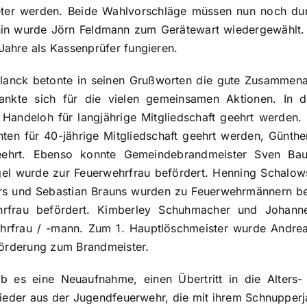
rtreter werden. Beide Wahlvorschläge müssen nun noch d
rhin wurde Jörn Feldmann zum Gerätewart wiedergewählt.
ahre als Kassenprüfer fungieren.
lanck betonte in seinen Grußworten die gute Zusammen
nkte sich für die vielen gemeinsamen Aktionen. In d
 Handeloh für langjährige Mitgliedschaft geehrt werden.
ten für 40-jährige Mitgliedschaft geehrt werden, Günth
 geehrt. Ebenso konnte Gemeindebrandmeister Sven Bau
l wurde zur Feuerwehrfrau befördert. Henning Schalowsk
rs und Sebastian Brauns wurden zu Feuerwehrmännern be
rfrau befördert. Kimberley Schuhmacher und Johanne
hrfrau / -mann. Zum 1. Hauptlöschmeister wurde Andreas
eförderung zum Brandmeister.
 es eine Neuaufnahme, einen Übertritt in die Alters- 
glieder aus der Jugendfeuerwehr, die mit ihrem Schnupper