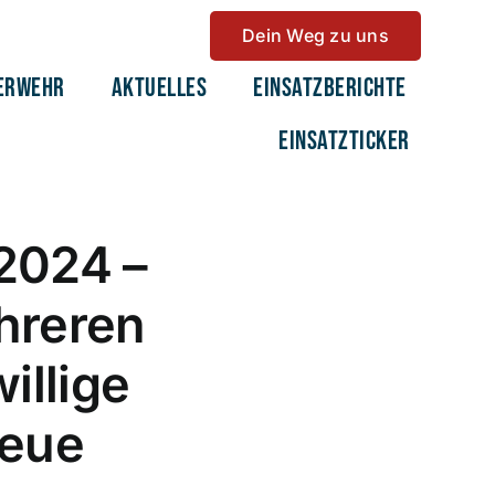
Dein Weg zu uns
erwehr
Aktuelles
Einsatzberichte
Einsatzticker
2024 –
hreren
illige
Neue