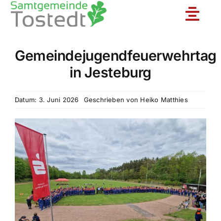
Zum
Toggle
Inhalt
springen
Naviga
Gemeindejugendfeuerwehrtag
Unsere Feuerwehr
in Jesteburg
Ortsfeuerwehren
Datum: 3. Juni 2026
Geschrieben von
Heiko Matthies
Jugendfeuerwehr
Aktuelles
Einsatzberichte