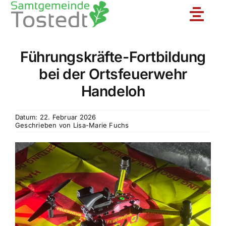
Zum
Toggle
Inhalt
springen
Naviga
Führungskräfte-Fortbildung
Unsere Feuerwehr
bei der Ortsfeuerwehr
Handeloh
Ortsfeuerwehren
Datum: 22. Februar 2026
Geschrieben von
Lisa-Marie Fuchs
Jugendfeuerwehr
Aktuelles
Einsatzberichte