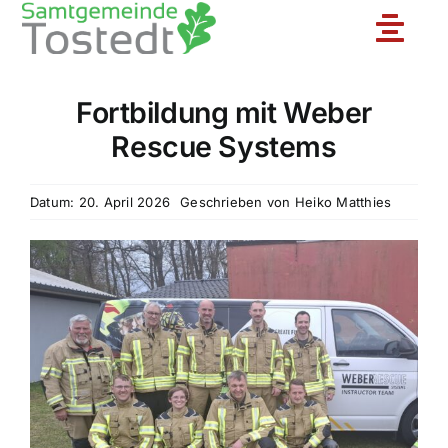
Zum
Toggle
Inhalt
springen
Naviga
Fortbildung mit Weber
Unsere Feuerwehr
Rescue Systems
Ortsfeuerwehren
Datum: 20. April 2026
Geschrieben von
Heiko Matthies
Jugendfeuerwehr
Aktuelles
Einsatzberichte