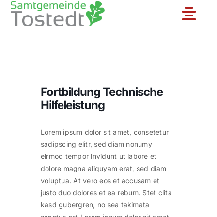
Zum
Toggle
Inhalt
springen
Naviga
Unsere Feuerwehr
Fortbildung Technische
Ortsfeuerwehren
Hilfeleistung
Jugendfeuerwehr
Lorem ipsum dolor sit amet, consetetur
sadipscing elitr, sed diam nonumy
eirmod tempor invidunt ut labore et
Aktuelles
dolore magna aliquyam erat, sed diam
voluptua. At vero eos et accusam et
justo duo dolores et ea rebum. Stet clita
Einsatzberichte
kasd gubergren, no sea takimata
sanctus est Lorem ipsum dolor sit amet.