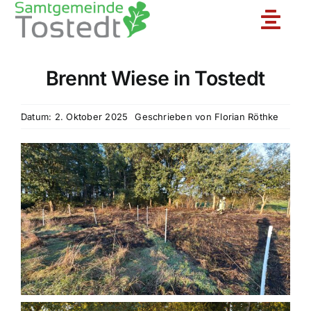
Zum
Toggle
Inhalt
springen
Naviga
Brennt Wiese in Tostedt
Unsere Feuerwehr
Datum: 2. Oktober 2025
Geschrieben von
Florian Röthke
Ortsfeuerwehren
Jugendfeuerwehr
Aktuelles
Einsatzberichte